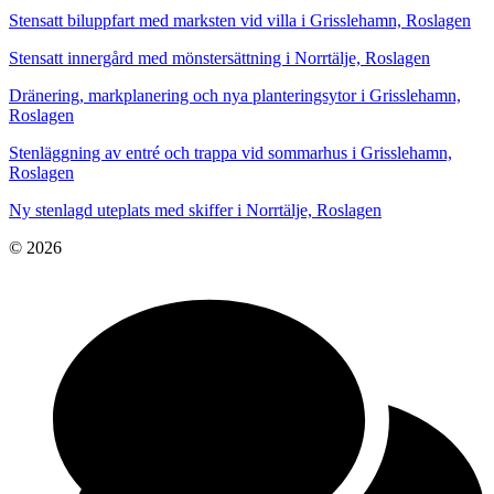
Stensatt biluppfart med marksten vid villa i Grisslehamn, Roslagen
Stensatt innergård med mönstersättning i Norrtälje, Roslagen
Dränering, markplanering och nya planteringsytor i Grisslehamn,
Roslagen
Stenläggning av entré och trappa vid sommarhus i Grisslehamn,
Roslagen
Ny stenlagd uteplats med skiffer i Norrtälje, Roslagen
© 2026