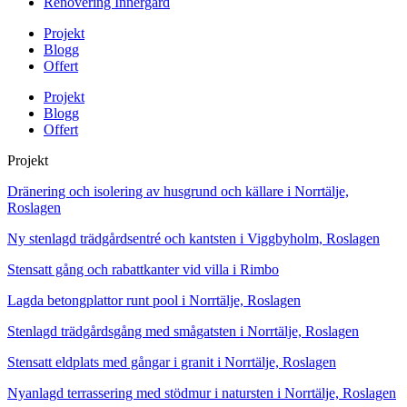
Renovering Innergård
Projekt
Blogg
Offert
Projekt
Blogg
Offert
Projekt
Dränering och isolering av husgrund och källare i Norrtälje,
Roslagen
Ny stenlagd trädgårdsentré och kantsten i Viggbyholm, Roslagen
Stensatt gång och rabattkanter vid villa i Rimbo
Lagda betongplattor runt pool i Norrtälje, Roslagen
Stenlagd trädgårdsgång med smågatsten i Norrtälje, Roslagen
Stensatt eldplats med gångar i granit i Norrtälje, Roslagen
Nyanlagd terrassering med stödmur i natursten i Norrtälje, Roslagen