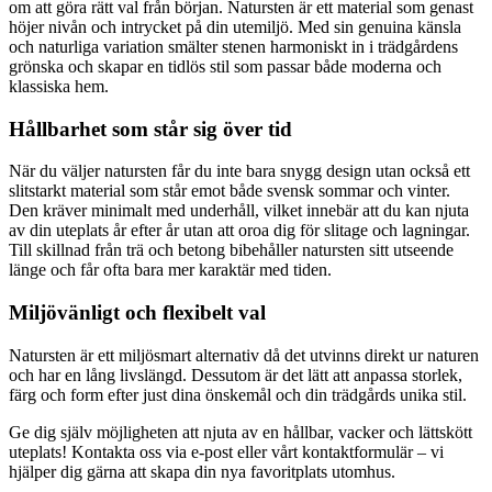
om att göra rätt val från början. Natursten är ett material som genast
höjer nivån och intrycket på din utemiljö. Med sin genuina känsla
och naturliga variation smälter stenen harmoniskt in i trädgårdens
grönska och skapar en tidlös stil som passar både moderna och
klassiska hem.
Hållbarhet som står sig över tid
När du väljer natursten får du inte bara snygg design utan också ett
slitstarkt material som står emot både svensk sommar och vinter.
Den kräver minimalt med underhåll, vilket innebär att du kan njuta
av din uteplats år efter år utan att oroa dig för slitage och lagningar.
Till skillnad från trä och betong bibehåller natursten sitt utseende
länge och får ofta bara mer karaktär med tiden.
Miljövänligt och flexibelt val
Natursten är ett miljösmart alternativ då det utvinns direkt ur naturen
och har en lång livslängd. Dessutom är det lätt att anpassa storlek,
färg och form efter just dina önskemål och din trädgårds unika stil.
Ge dig själv möjligheten att njuta av en hållbar, vacker och lättskött
uteplats! Kontakta oss via e-post eller vårt kontaktformulär – vi
hjälper dig gärna att skapa din nya favoritplats utomhus.