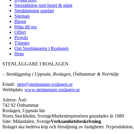
Stensättning runt huset & gång
Stenläggning uppfart
Sitemap
Blogg
Hitta till oss
Offert
Projekt
Tjänster
Om Stenläggaren i Roslagen
Hem
STENLÄGGARE I ROSLAGEN
– Stenläggning i Uppsala, Roslagen, Östhammar & Norrtälje
Email:
sten@stenlaggare-roslagen.se
Webbplats:
www.stenlaggare-roslagen.se
Adress: Ånö
742 92 Östhammar
Roslagen, Uppsala län
Norra Stockholm, SverigeMarkentreprenören grundades år 1989
Säte: Mälardalen, Sverige
Verksamhetsbeskrivning
Bolaget ska bedriva köp och försäljning av fastigheter. Nyproduktio