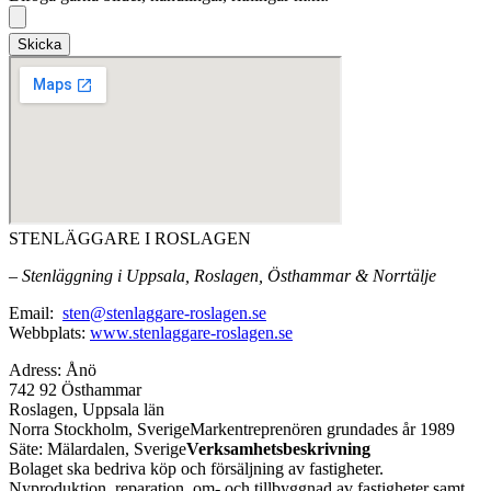
Skicka
STENLÄGGARE I ROSLAGEN
– Stenläggning i Uppsala, Roslagen, Östhammar & Norrtälje
Email:
sten@stenlaggare-roslagen.se
Webbplats:
www.stenlaggare-roslagen.se
Adress: Ånö
742 92 Östhammar
Roslagen, Uppsala län
Norra Stockholm, SverigeMarkentreprenören grundades år 1989
Säte: Mälardalen, Sverige
Verksamhetsbeskrivning
Bolaget ska bedriva köp och försäljning av fastigheter.
Nyproduktion, reparation, om- och tillbyggnad av fastigheter samt