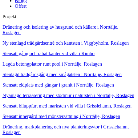
Blogg
Offert
Projekt
Dränering och isolering av husgrund och källare i Norrtälje,
Roslagen
Ny stenlagd trädgårdsentré och kantsten i Viggbyholm, Roslagen
Stensatt gång och rabattkanter vid villa i Rimbo
Lagda betongplattor runt pool i Norrtälje, Roslagen
Stenlagd trädgårdsgång med smågatsten i Norrtälje, Roslagen
Stensatt eldplats med gångar i granit i Norrtälje, Roslagen
Nyanlagd terrassering med stödmur i natursten i Norrtälje, Roslagen
Stensatt biluppfart med marksten vid villa i Grisslehamn, Roslagen
Stensatt innergård med mönstersättning i Norrtälje, Roslagen
Dränering, markplanering och nya planteringsytor i Grisslehamn,
Roslagen