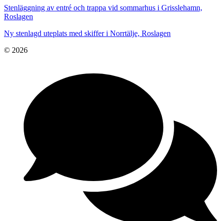
Stenläggning av entré och trappa vid sommarhus i Grisslehamn,
Roslagen
Ny stenlagd uteplats med skiffer i Norrtälje, Roslagen
© 2026