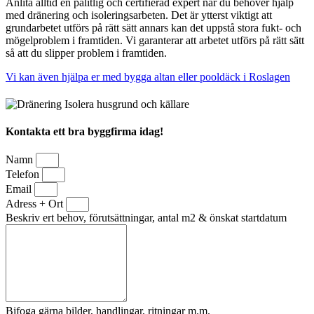
Anlita alltid en pålitlig och certifierad expert när du behöver hjälp
med dränering och isoleringsarbeten. Det är ytterst viktigt att
grundarbetet utförs på rätt sätt annars kan det uppstå stora fukt- och
mögelproblem i framtiden. Vi garanterar att arbetet utförs på rätt sätt
så att du slipper problem i framtiden.
Vi kan även hjälpa er med bygga altan eller pooldäck i Roslagen
Kontakta ett bra byggfirma idag!
Namn
Telefon
Email
Adress + Ort
Beskriv ert behov, förutsättningar, antal m2 & önskat startdatum
Bifoga gärna bilder, handlingar, ritningar m.m.