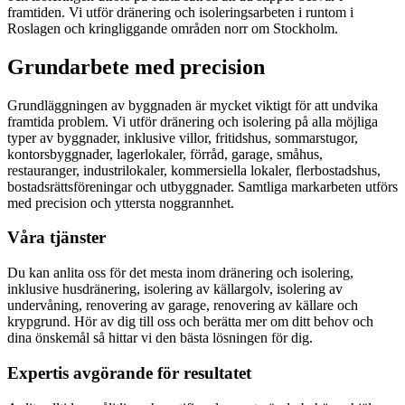
framtiden. Vi utför dränering och isoleringsarbeten i runtom i
Roslagen och kringliggande områden norr om Stockholm.
Grundarbete med precision
Grundläggningen av byggnaden är mycket viktigt för att undvika
framtida problem. Vi utför dränering och isolering på alla möjliga
typer av byggnader, inklusive villor, fritidshus, sommarstugor,
kontorsbyggnader, lagerlokaler, förråd, garage, småhus,
restauranger, industrilokaler, kommersiella lokaler, flerbostadshus,
bostadsrättsföreningar och utbyggnader. Samtliga markarbeten utförs
med precision och yttersta noggrannhet.
Våra tjänster
Du kan anlita oss för det mesta inom dränering och isolering,
inklusive husdränering, isolering av källargolv, isolering av
undervåning, renovering av garage, renovering av källare och
krypgrund. Hör av dig till oss och berätta mer om ditt behov och
dina önskemål så hittar vi den bästa lösningen för dig.
Expertis avgörande för resultatet