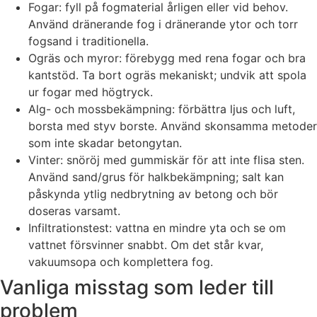
Fogar: fyll på fogmaterial årligen eller vid behov.
Använd dränerande fog i dränerande ytor och torr
fogsand i traditionella.
Ogräs och myror: förebygg med rena fogar och bra
kantstöd. Ta bort ogräs mekaniskt; undvik att spola
ur fogar med högtryck.
Alg- och mossbekämpning: förbättra ljus och luft,
borsta med styv borste. Använd skonsamma metoder
som inte skadar betongytan.
Vinter: snöröj med gummiskär för att inte flisa sten.
Använd sand/grus för halkbekämpning; salt kan
påskynda ytlig nedbrytning av betong och bör
doseras varsamt.
Infiltrationstest: vattna en mindre yta och se om
vattnet försvinner snabbt. Om det står kvar,
vakuumsopa och komplettera fog.
Vanliga misstag som leder till
problem