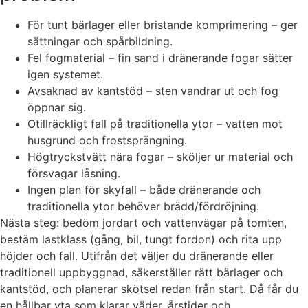
För tunt bärlager eller bristande komprimering – ger
sättningar och spårbildning.
Fel fogmaterial – fin sand i dränerande fogar sätter
igen systemet.
Avsaknad av kantstöd – sten vandrar ut och fog
öppnar sig.
Otillräckligt fall på traditionella ytor – vatten mot
husgrund och frostsprängning.
Högtryckstvätt nära fogar – sköljer ur material och
försvagar låsning.
Ingen plan för skyfall – både dränerande och
traditionella ytor behöver brädd/fördröjning.
Nästa steg: bedöm jordart och vattenvägar på tomten,
bestäm lastklass (gång, bil, tungt fordon) och rita upp
höjder och fall. Utifrån det väljer du dränerande eller
traditionell uppbyggnad, säkerställer rätt bärlager och
kantstöd, och planerar skötsel redan från start. Då får du
en hållbar yta som klarar väder, årstider och