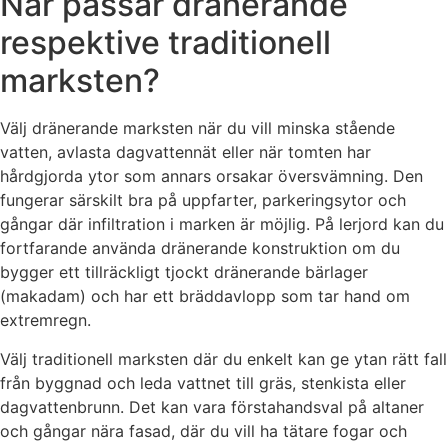
När passar dränerande
respektive traditionell
marksten?
Välj dränerande marksten när du vill minska stående
vatten, avlasta dagvattennät eller när tomten har
hårdgjorda ytor som annars orsakar översvämning. Den
fungerar särskilt bra på uppfarter, parkeringsytor och
gångar där infiltration i marken är möjlig. På lerjord kan du
fortfarande använda dränerande konstruktion om du
bygger ett tillräckligt tjockt dränerande bärlager
(makadam) och har ett bräddavlopp som tar hand om
extremregn.
Välj traditionell marksten där du enkelt kan ge ytan rätt fall
från byggnad och leda vattnet till gräs, stenkista eller
dagvattenbrunn. Det kan vara förstahandsval på altaner
och gångar nära fasad, där du vill ha tätare fogar och