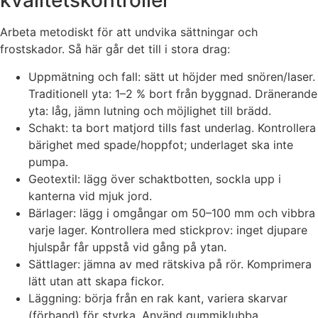
kvalitetskontroller
Arbeta metodiskt för att undvika sättningar och
frostskador. Så här går det till i stora drag:
Uppmätning och fall: sätt ut höjder med snören/laser.
Traditionell yta: 1–2 % bort från byggnad. Dränerande
yta: låg, jämn lutning och möjlighet till brädd.
Schakt: ta bort matjord tills fast underlag. Kontrollera
bärighet med spade/hoppfot; underlaget ska inte
pumpa.
Geotextil: lägg över schaktbotten, sockla upp i
kanterna vid mjuk jord.
Bärlager: lägg i omgångar om 50–100 mm och vibbra
varje lager. Kontrollera med stickprov: inget djupare
hjulspår får uppstå vid gång på ytan.
Sättlager: jämna av med rätskiva på rör. Komprimera
lätt utan att skapa fickor.
Läggning: börja från en rak kant, variera skarvar
(förband) för styrka. Använd gummiklubba,