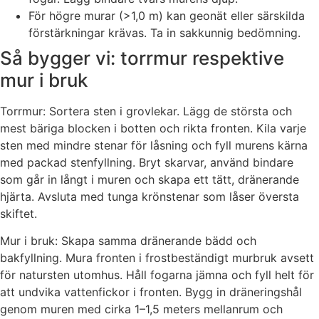
För högre murar (>1,0 m) kan geonät eller särskilda
förstärkningar krävas. Ta in sakkunnig bedömning.
Så bygger vi: torrmur respektive
mur i bruk
Torrmur: Sortera sten i grovlekar. Lägg de största och
mest bäriga blocken i botten och rikta fronten. Kila varje
sten med mindre stenar för låsning och fyll murens kärna
med packad stenfyllning. Bryt skarvar, använd bindare
som går in långt i muren och skapa ett tätt, dränerande
hjärta. Avsluta med tunga krönstenar som låser översta
skiftet.
Mur i bruk: Skapa samma dränerande bädd och
bakfyllning. Mura fronten i frostbeständigt murbruk avsett
för natursten utomhus. Håll fogarna jämna och fyll helt för
att undvika vattenfickor i fronten. Bygg in dräneringshål
genom muren med cirka 1–1,5 meters mellanrum och