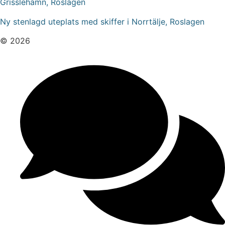
Grisslehamn, Roslagen
Ny stenlagd uteplats med skiffer i Norrtälje, Roslagen
© 2026