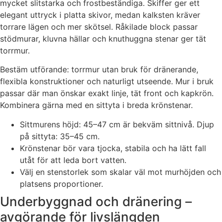
mycket slitstarka och frostbeständiga. Skiffer ger ett
elegant uttryck i platta skivor, medan kalksten kräver
torrare lägen och mer skötsel. Råkilade block passar
stödmurar, kluvna hällar och knuthuggna stenar ger tät
torrmur.
Bestäm utförande: torrmur utan bruk för dränerande,
flexibla konstruktioner och naturligt utseende. Mur i bruk
passar där man önskar exakt linje, tät front och kapkrön.
Kombinera gärna med en sittyta i breda krönstenar.
Sittmurens höjd: 45–47 cm är bekväm sittnivå. Djup
på sittyta: 35–45 cm.
Krönstenar bör vara tjocka, stabila och ha lätt fall
utåt för att leda bort vatten.
Välj en stenstorlek som skalar väl mot murhöjden och
platsens proportioner.
Underbyggnad och dränering –
avgörande för livslängden