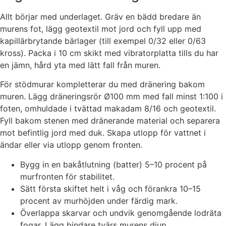
Allt börjar med underlaget. Gräv en bädd bredare än
murens fot, lägg geotextil mot jord och fyll upp med
kapillärbrytande bärlager (till exempel 0/32 eller 0/63
kross). Packa i 10 cm skikt med vibratorplatta tills du har
en jämn, hård yta med lätt fall från muren.
För stödmurar kompletterar du med dränering bakom
muren. Lägg dräneringsrör Ø100 mm med fall minst 1:100 i
foten, omhuldade i tvättad makadam 8/16 och geotextil.
Fyll bakom stenen med dränerande material och separera
mot befintlig jord med duk. Skapa utlopp för vattnet i
ändar eller via utlopp genom fronten.
Bygg in en bakåtlutning (batter) 5–10 procent på
murfronten för stabilitet.
Sätt första skiftet helt i våg och förankra 10–15
procent av murhöjden under färdig mark.
Överlappa skarvar och undvik genomgående lodräta
fogar. Lägg bindare tvärs murens djup.