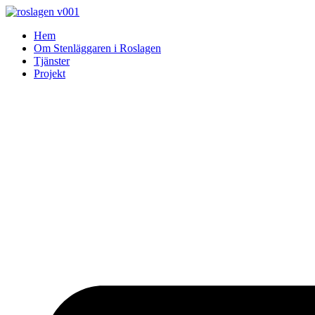
Skip
to
Hem
content
Om Stenläggaren i Roslagen
Tjänster
Projekt