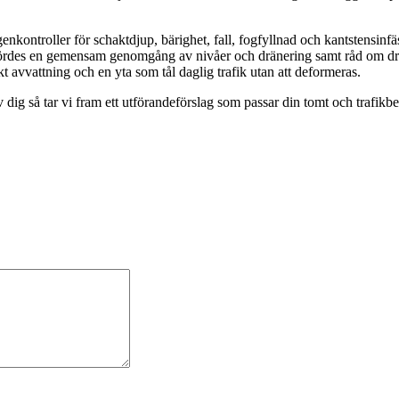
ntroller för schaktdjup, bärighet, fall, fogfyllnad och kantstensinfäs
rdes en gemensam genomgång av nivåer och dränering samt råd om drif
kt avvattning och en yta som tål daglig trafik utan att deformeras.
dig så tar vi fram ett utförandeförslag som passar din tomt och trafikb