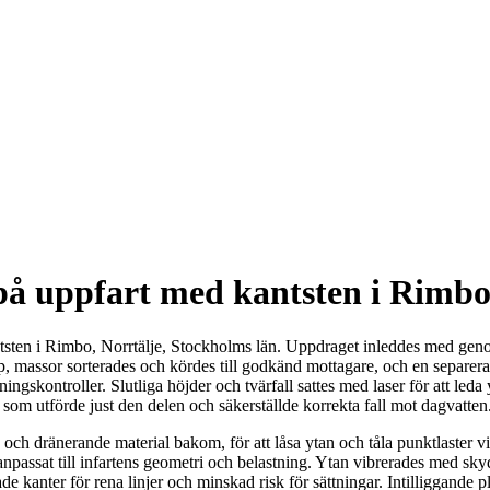
på uppfart med kantsten i Rimbo,
sten i Rimbo, Norrtälje, Stockholms län. Uppdraget inleddes med genomg
jup, massor sorterades och kördes till godkänd mottagare, och en separe
skontroller. Slutliga höjder och tvärfall sattes med laser för att leda 
a som utförde just den delen och säkerställde korrekta fall mot dagvatten
och dränerande material bakom, för att låsa ytan och tåla punktlaster v
anpassat till infartens geometri och belastning. Ytan vibrerades med sk
e kanter för rena linjer och minskad risk för sättningar. Intilliggande 