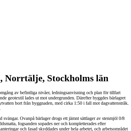
 Norrtälje, Stockholms län
ång av befintliga nivåer, ledningsanvisning och plan för tillfart
rande geotextil lades ut mot undergrunden. Därefter byggdes bärlagret
ytvatten bort från byggnaden, med cirka 1:50 i fall mot dagvattenstråk.
.
id svängar. Ovanpå bärlager drogs ett jämnt sättlager av stenmjöl 0/8
yddsmatta, fogsanden sopades ner och kompletterades efter
planteringar och fasad skyddades under hela arbetet, och arbetsområdet