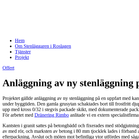
Hem
Om Stenläggaren i Roslagen
Tjänster
Projekt
Offert
Anläggning av ny stenläggning 
Projektet gällde anläggning av ny stenläggning på en uppfart med kant
under byggtiden. Den gamla grusytan schaktades bort till frostfritt d
upp med kross 0/32 i stegvis packade skikt, med dokumenterade packning
För arbetet med
Dränering Rimbo
anlitade vi en extern specialistfirm
Kantsten i granit sattes på betongbädd och fixerades med stödgjutning 
av med rör, och marksten av betong i 80 mm tjocklek lades i förband 
efterpackning. Avslut och möten mot befintliga ytor utfördes med sågad