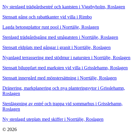
Ny stenlagd trädgårdsentré och kantsten i Viggbyholm, Roslagen
Stensatt gång och rabattkanter vid villa i Rimbo
Lagda betongplattor runt pool i Norrtälje, Roslagen
Stenlagd trädgårdsgång med smågatsten i Norrtälje, Roslagen
Stensatt eldplats med gångar i granit i Norrtälje, Roslagen
Nyanlagd terrassering med stödmur i natursten i Norrtälje, Roslagen
Stensatt biluppfart med marksten vid villa i Grisslehamn, Roslagen
Stensatt innergård med mönstersättning i Norrtälje, Roslagen
Dränering, markplanering och nya planteringsytor i Grisslehamn,
Roslagen
Stenläggning av entré och trappa vid sommarhus i Grisslehamn,
Roslagen
Ny stenlagd uteplats med skiffer i Norrtälje, Roslagen
© 2026