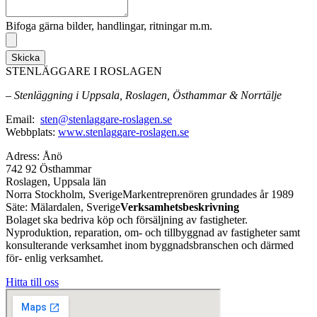
Bifoga gärna bilder, handlingar, ritningar m.m.
Skicka
STENLÄGGARE I ROSLAGEN
– Stenläggning i Uppsala, Roslagen, Östhammar & Norrtälje
Email:
sten@stenlaggare-roslagen.se
Webbplats:
www.stenlaggare-roslagen.se
Adress: Ånö
742 92 Östhammar
Roslagen, Uppsala län
Norra Stockholm, SverigeMarkentreprenören grundades år 1989
Säte: Mälardalen, Sverige
Verksamhetsbeskrivning
Bolaget ska bedriva köp och försäljning av fastigheter.
Nyproduktion, reparation, om- och tillbyggnad av fastigheter samt
konsulterande verksamhet inom byggnadsbranschen och därmed
för- enlig verksamhet.
Hitta till oss