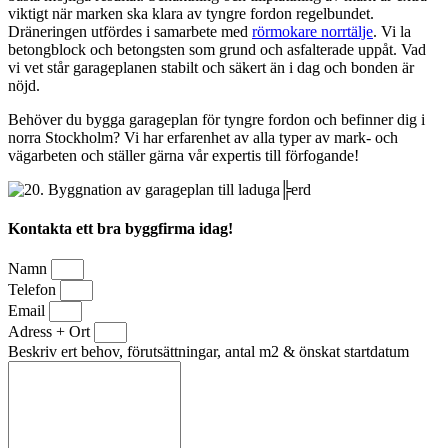
viktigt när marken ska klara av tyngre fordon regelbundet.
Dräneringen utfördes i samarbete med
rörmokare norrtälje
. Vi la
betongblock och betongsten som grund och asfalterade uppåt. Vad
vi vet står garageplanen stabilt och säkert än i dag och bonden är
nöjd.
Behöver du bygga garageplan för tyngre fordon och befinner dig i
norra Stockholm? Vi har erfarenhet av alla typer av mark- och
vägarbeten och ställer gärna vår expertis till förfogande!
Kontakta ett bra byggfirma idag!
Namn
Telefon
Email
Adress + Ort
Beskriv ert behov, förutsättningar, antal m2 & önskat startdatum