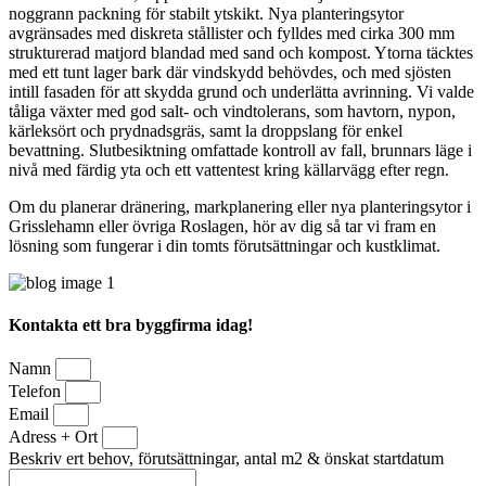
noggrann packning för stabilt ytskikt. Nya planteringsytor
avgränsades med diskreta stållister och fylldes med cirka 300 mm
strukturerad matjord blandad med sand och kompost. Ytorna täcktes
med ett tunt lager bark där vindskydd behövdes, och med sjösten
intill fasaden för att skydda grund och underlätta avrinning. Vi valde
tåliga växter med god salt- och vindtolerans, som havtorn, nypon,
kärleksört och prydnadsgräs, samt la droppslang för enkel
bevattning. Slutbesiktning omfattade kontroll av fall, brunnars läge i
nivå med färdig yta och ett vattentest kring källarvägg efter regn.
Om du planerar dränering, markplanering eller nya planteringsytor i
Grisslehamn eller övriga Roslagen, hör av dig så tar vi fram en
lösning som fungerar i din tomts förutsättningar och kustklimat.
Kontakta ett bra byggfirma idag!
Namn
Telefon
Email
Adress + Ort
Beskriv ert behov, förutsättningar, antal m2 & önskat startdatum