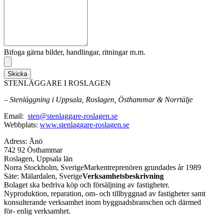
Bifoga gärna bilder, handlingar, ritningar m.m.
Skicka
STENLÄGGARE I ROSLAGEN
– Stenläggning i Uppsala, Roslagen, Östhammar & Norrtälje
Email:
sten@stenlaggare-roslagen.se
Webbplats:
www.stenlaggare-roslagen.se
Adress: Ånö
742 92 Östhammar
Roslagen, Uppsala län
Norra Stockholm, SverigeMarkentreprenören grundades år 1989
Säte: Mälardalen, Sverige
Verksamhetsbeskrivning
Bolaget ska bedriva köp och försäljning av fastigheter.
Nyproduktion, reparation, om- och tillbyggnad av fastigheter samt
konsulterande verksamhet inom byggnadsbranschen och därmed
för- enlig verksamhet.