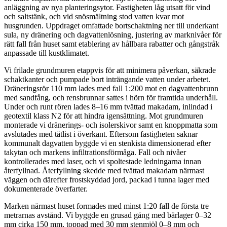
anläggning av nya planteringsytor. Fastigheten låg utsatt för vind
och saltstänk, och vid snösmältning stod vatten kvar mot
husgrunden. Uppdraget omfattade bortschaktning ner till underkant
sula, ny dränering och dagvattenlösning, justering av marknivåer för
rätt fall från huset samt etablering av hållbara rabatter och gångstråk
anpassade till kustklimatet.
Vi frilade grundmuren etappvis för att minimera påverkan, säkrade
schaktkanter och pumpade bort inträngande vatten under arbetet.
Dräneringsrör 110 mm lades med fall 1:200 mot en dagvattenbrunn
med sandfång, och rensbrunnar sattes i hörn för framtida underhåll.
Under och runt rören lades 8–16 mm tvättad makadam, inlindad i
geotextil klass N2 för att hindra igensättning. Mot grundmuren
monterade vi dränerings- och isolerskivor samt en knoppmatta som
avslutades med tätlist i överkant. Eftersom fastigheten saknar
kommunalt dagvatten byggde vi en stenkista dimensionerad efter
takytan och markens infiltrationsförmåga. Fall och nivåer
kontrollerades med laser, och vi spoltestade ledningarna innan
återfyllnad. Återfyllning skedde med tvättad makadam närmast
väggen och därefter frostskyddad jord, packad i tunna lager med
dokumenterade överfarter.
Marken närmast huset formades med minst 1:20 fall de första tre
metrarnas avstånd. Vi byggde en grusad gång med bärlager 0–32
mm cirka 150 mm, toppad med 30 mm stenmjöl 0–8 mm och