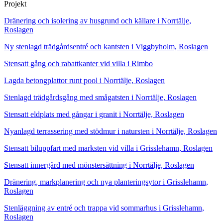
Projekt
Dränering och isolering av husgrund och källare i Norrtälje,
Roslagen
Ny stenlagd trädgårdsentré och kantsten i Viggbyholm, Roslagen
Stensatt gång och rabattkanter vid villa i Rimbo
Lagda betongplattor runt pool i Norrtälje, Roslagen
Stenlagd trädgårdsgång med smågatsten i Norrtälje, Roslagen
Stensatt eldplats med gångar i granit i Norrtälje, Roslagen
Nyanlagd terrassering med stödmur i natursten i Norrtälje, Roslagen
Stensatt biluppfart med marksten vid villa i Grisslehamn, Roslagen
Stensatt innergård med mönstersättning i Norrtälje, Roslagen
Dränering, markplanering och nya planteringsytor i Grisslehamn,
Roslagen
Stenläggning av entré och trappa vid sommarhus i Grisslehamn,
Roslagen