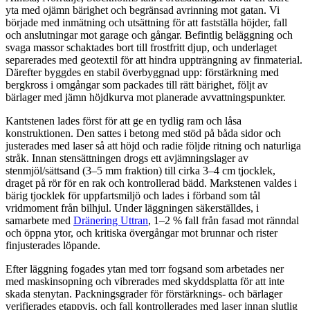
yta med ojämn bärighet och begränsad avrinning mot gatan. Vi
började med inmätning och utsättning för att fastställa höjder, fall
och anslutningar mot garage och gångar. Befintlig beläggning och
svaga massor schaktades bort till frostfritt djup, och underlaget
separerades med geotextil för att hindra uppträngning av finmaterial.
Därefter byggdes en stabil överbyggnad upp: förstärkning med
bergkross i omgångar som packades till rätt bärighet, följt av
bärlager med jämn höjdkurva mot planerade avvattningspunkter.
Kantstenen lades först för att ge en tydlig ram och låsa
konstruktionen. Den sattes i betong med stöd på båda sidor och
justerades med laser så att höjd och radie följde ritning och naturliga
stråk. Innan stensättningen drogs ett avjämningslager av
stenmjöl/sättsand (3–5 mm fraktion) till cirka 3–4 cm tjocklek,
draget på rör för en rak och kontrollerad bädd. Markstenen valdes i
bärig tjocklek för uppfartsmiljö och lades i förband som tål
vridmoment från bilhjul. Under läggningen säkerställdes, i
samarbete med
Dränering Uttran
, 1–2 % fall från fasad mot ränndal
och öppna ytor, och kritiska övergångar mot brunnar och rister
finjusterades löpande.
Efter läggning fogades ytan med torr fogsand som arbetades ner
med maskinsopning och vibrerades med skyddsplatta för att inte
skada stenytan. Packningsgrader för förstärknings- och bärlager
verifierades etappvis, och fall kontrollerades med laser innan slutlig