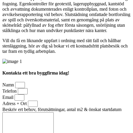
fogning. Egenkontroller för geotextil, lageruppbyggnad, kantstöd
och avvattning dokumenterades enligt kontrollplan, med foton och
avvikelserapportering vid behov. Slutstädning omfattade bortforsling
av spill och överskottsmaterial, samt en genomgång på plats av
skötselråd: påfyllnad av fog efter första säsongen, snöröjning utan
stålklinga och hur man undviker punktlaster nära kanter.
Vill du få en liknande uppfart i ordning med rätt fall och hållbar
stenläggning, hör av dig så bokar vi ett kostnadsfritt platsbesök och
tar fram en tydlig arbetsplan.
Kontakta ett bra byggfirma idag!
Namn
Telefon
Email
Adress + Ort
Beskriv ert behov, förutsättningar, antal m2 & önskat startdatum