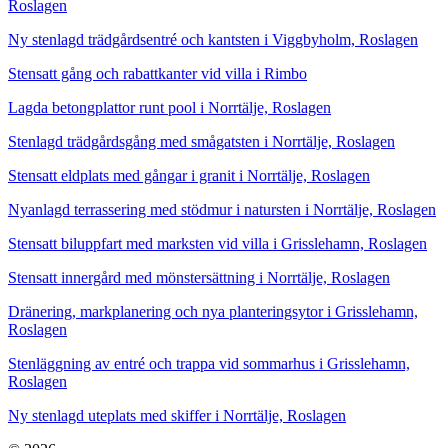
Roslagen
Ny stenlagd trädgårdsentré och kantsten i Viggbyholm, Roslagen
Stensatt gång och rabattkanter vid villa i Rimbo
Lagda betongplattor runt pool i Norrtälje, Roslagen
Stenlagd trädgårdsgång med smågatsten i Norrtälje, Roslagen
Stensatt eldplats med gångar i granit i Norrtälje, Roslagen
Nyanlagd terrassering med stödmur i natursten i Norrtälje, Roslagen
Stensatt biluppfart med marksten vid villa i Grisslehamn, Roslagen
Stensatt innergård med mönstersättning i Norrtälje, Roslagen
Dränering, markplanering och nya planteringsytor i Grisslehamn,
Roslagen
Stenläggning av entré och trappa vid sommarhus i Grisslehamn,
Roslagen
Ny stenlagd uteplats med skiffer i Norrtälje, Roslagen