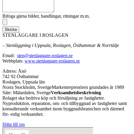
Bifoga gärna bilder, handlingar, ritningar m.m.
Skicka
STENLÄGGARE I ROSLAGEN
– Stenläggning i Uppsala, Roslagen, Östhammar & Norrtälje
Email:
sten@stenlaggare-roslagen.se
Webbplats:
www.stenlaggare-roslagen.se
Adress: Ånö
742 92 Östhammar
Roslagen, Uppsala län
Norra Stockholm, SverigeMarkentreprenören grundades år 1989
Säte: Mälardalen, Sverige
Verksamhetsbeskrivning
Bolaget ska bedriva köp och försäljning av fastigheter.
Nyproduktion, reparation, om- och tillbyggnad av fastigheter samt
konsulterande verksamhet inom byggnadsbranschen och därmed
för- enlig verksamhet.
Hitta till oss