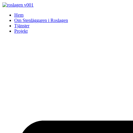
Skip
to
Hem
content
Om Stenläggaren i Roslagen
Tjänster
Projekt