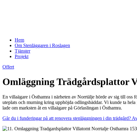
Hem
Om Stenläggaren i Roslagen
Tjänster
Projekt
Offert
Omläggning Trädgårdsplattor V
En villaägare i Östhamra i närheten av Norrtälje hörde av sig till oss 
uteplats och murning kring upphöjda odlingsbäddar. Vi kunde ta hela p
lade om marksten åt en villaägare på Görlaslingan i Östhamra.
Går du i funderingar på att renovera stenläggningen i din trädgård? Av 