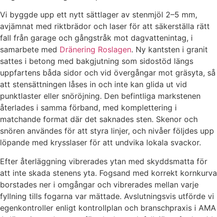
Vi byggde upp ett nytt sättlager av stenmjöl 2–5 mm,
avjämnat med riktbrädor och laser för att säkerställa rätt
fall från garage och gångstråk mot dagvattenintag, i
samarbete med
Dränering Roslagen
. Ny kantsten i granit
sattes i betong med bakgjutning som sidostöd längs
uppfartens båda sidor och vid övergångar mot gräsyta, så
att stensättningen låses in och inte kan glida ut vid
punktlaster eller snöröjning. Den befintliga markstenen
återlades i samma förband, med komplettering i
matchande format där det saknades sten. Skenor och
snören användes för att styra linjer, och nivåer följdes upp
löpande med krysslaser för att undvika lokala svackor.
Efter återläggning vibrerades ytan med skyddsmatta för
att inte skada stenens yta. Fogsand med korrekt kornkurva
borstades ner i omgångar och vibrerades mellan varje
fyllning tills fogarna var mättade. Avslutningsvis utförde vi
egenkontroller enligt kontrollplan och branschpraxis i AMA