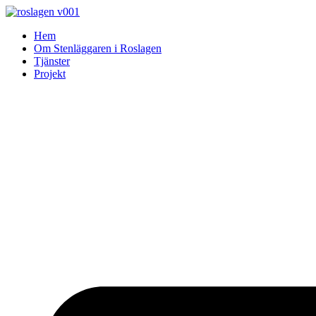
Skip
to
Hem
content
Om Stenläggaren i Roslagen
Tjänster
Projekt