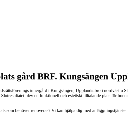
eplats gård BRF. Kungsängen Upp
stadsrättsförenings innergård i Kungsängen, Upplands-bro i nordvästra 
tresultatet blev en funktionell och estetiskt tilltalande plats för boe
teplats som behöver renoveras? Vi kan hjälpa dig med anläggningstjänst