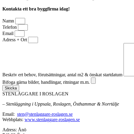
Kontakta ett bra byggfirma idag!
Namn
Telefon
Email
Adress + Ort
Beskriv ert behov, förutsättningar, antal m2 & önskat startdatum
Bifoga gärna bilder, handlingar, ritningar m.m.
Skicka
STENLÄGGARE I ROSLAGEN
– Stenläggning i Uppsala, Roslagen, Östhammar & Norrtälje
Email:
sten@stenlaggare-roslagen.se
Webbplats:
www.stenlaggare-roslagen.se
Adress: Ånö