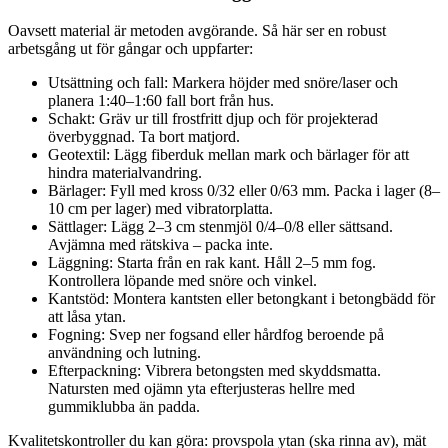
Oavsett material är metoden avgörande. Så här ser en robust
arbetsgång ut för gångar och uppfarter:
Utsättning och fall: Markera höjder med snöre/laser och
planera 1:40–1:60 fall bort från hus.
Schakt: Gräv ur till frostfritt djup och för projekterad
överbyggnad. Ta bort matjord.
Geotextil: Lägg fiberduk mellan mark och bärlager för att
hindra materialvandring.
Bärlager: Fyll med kross 0/32 eller 0/63 mm. Packa i lager (8–
10 cm per lager) med vibratorplatta.
Sättlager: Lägg 2–3 cm stenmjöl 0/4–0/8 eller sättsand.
Avjämna med rätskiva – packa inte.
Läggning: Starta från en rak kant. Håll 2–5 mm fog.
Kontrollera löpande med snöre och vinkel.
Kantstöd: Montera kantsten eller betongkant i betongbädd för
att låsa ytan.
Fogning: Svep ner fogsand eller hårdfog beroende på
användning och lutning.
Efterpackning: Vibrera betongsten med skyddsmatta.
Natursten med ojämn yta efterjusteras hellre med
gummiklubba än padda.
Kvalitetskontroller du kan göra: provspola ytan (ska rinna av), mät