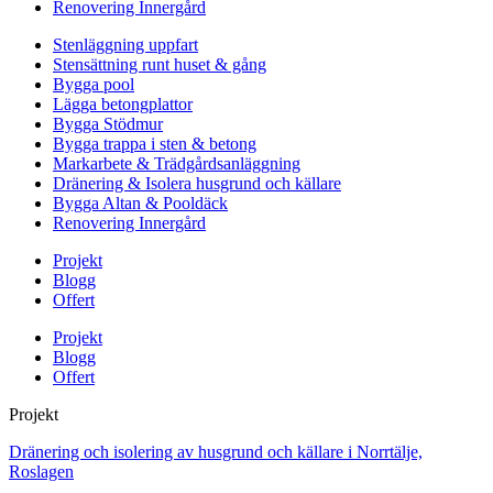
Renovering Innergård
Stenläggning uppfart
Stensättning runt huset & gång
Bygga pool
Lägga betongplattor
Bygga Stödmur
Bygga trappa i sten & betong
Markarbete & Trädgårdsanläggning
Dränering & Isolera husgrund och källare
Bygga Altan & Pooldäck
Renovering Innergård
Projekt
Blogg
Offert
Projekt
Blogg
Offert
Projekt
Dränering och isolering av husgrund och källare i Norrtälje,
Roslagen