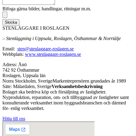
Bifoga gärna bilder, handlingar, ritningar m.m.
Skicka
STENLÄGGARE I ROSLAGEN
– Stenläggning i Uppsala, Roslagen, Östhammar & Norrtälje
Email:
sten@stenlaggare-roslagen.se
Webbplats:
www.stenlaggare-roslagen.se
Adress: Ånö
742 92 Östhammar
Roslagen, Uppsala län
Norra Stockholm, SverigeMarkentreprenören grundades år 1989
Säte: Mälardalen, Sverige
Verksamhetsbeskrivning
Bolaget ska bedriva köp och försäljning av fastigheter.
Nyproduktion, reparation, om- och tillbyggnad av fastigheter samt
konsulterande verksamhet inom byggnadsbranschen och därmed
för- enlig verksamhet.
Hitta till oss