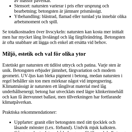
av massor påverkar.
Stensort: natursten varierar i pris efter ursprung och
bearbetning; betongsten är jämnare prismässigt.
Ytbehandling: blästrad, flamad eller tumlad yta innebär olika
arbetsmoment och spill.
Se totalkostnaden över livscykeln: natursten kan kosta mer initialt
men har mycket lång livslängd och låg färgförändring. Betongsten
är ofta snabbare att lägga och enkel att ersätta vid behov.
Miljö, estetik och val för olika ytor
Estetiskt ger natursten ett tidlöst uttryck och patina. Varje sten är
unik. Betongsten erbjuder jämnhet, färgvariation och modern
geometri. UV-ljus kan bleka pigment i betong, medan natursten i
regel behåller sin ton men mörknar något vid impregnering.
Klimatmässigt är natursten ett långlivat material med låg
underhållsenergi; betong har utvecklats med lägre klinkerinnehåll
och kan få återvunnet ballast, men tillverkningen har fortfarande
klimatpåverkan.
Praktiska rekommendationer:
Uppfarter: granit eller betongsten med rätt tjocklek och
låsande mönster (t.ex. förband). Undvik mjuk kalksten.