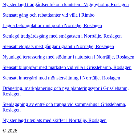
Ny stenlagd trädgårdsentré och kantsten i Viggbyholm, Roslagen
Stensatt gång och rabattkanter vid villa i Rimbo
Lagda betongplattor runt pool i Norrtälje, Roslagen
Stenlagd trädgårdsgång med smågatsten i Norrtälje, Roslagen
Stensatt eldplats med gångar i granit i Norrtälje, Roslagen
Nyanlagd terrassering med stödmur i natursten i Norrtälje, Roslagen
Stensatt biluppfart med marksten vid villa i Grisslehamn, Roslagen
Stensatt innergård med mönstersättning i Norrtälje, Roslagen
Dränering, markplanering och nya planteringsytor i Grisslehamn,
Roslagen
Stenläggning av entré och trappa vid sommarhus i Grisslehamn,
Roslagen
Ny stenlagd uteplats med skiffer i Norrtälje, Roslagen
© 2026