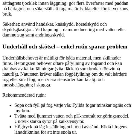
sättlagrets tjocklek innan läggning, gör flera överfarter med paddan
på bärlagret, och säkerställ att fogarna är fyllda efter första veckans
bruk.
Säkerhet: använd handskar, knäskydd, hörselskydd och
skyddsglasögon. Vid kapning – dammreducering med vatten eller
dammutsug samt andningsskydd.
Underhåll och skötsel – enkel rutin sparar problem
Underhållsbehovet är måttligt för båda material, men skillnader
finns. Betongsten behöver oftare påfyllning av fogsand och kan
drabbas av kalkutfällningar (vita fläckar) som brukar försvinna
naturligt. Natursten kräver sällan fogpåfyllning om du valt hårdare
fog eller smal fog, men vissa stensorter kan få alg- och
mossbeläggning i skugga.
Rekommenderad rutin:
Sopa och fyll på fog varje vår. Fyllda fogar minskar ogräs och
myrbon.
Tvätta med ljummet vatten och pH-neutralt rengöringsmedel.
Undvik starka syror på kalkstensytor.
Högtryck på låg inställning och med avstånd. Rikta i fogens
längdriktning för att inte spola ur.