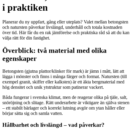
i praktiken
Planerar du ny uppfart, gång eller uteplats? Valet mellan betongsten
och natursten påverkar livslängd, underhåll och totala kostnaden
över tid. Här får du en rak jämförelse och praktiska råd så att du kan
välja rätt för din fastighet.
Överblick: två material med olika
egenskaper
Betongsten (gjutna plattor/klinker för mark) är jämn i mått, lätt att
lägga i mönster och finns i många färger och format. Natursten (till
exempel granit, skiffer eller kalksten) är ett äkta bergmaterial med
hög densitet och unik ytstruktur som patinerar vackert.
Båda fungerar i svenska klimat, men de reagerar olika på tjäle, salt,
snöröjning och slitage. Rätt underarbete är viktigare än själva stenen
– ett stabilt bärlager och korrekt lutning avgör om ytan håller eller
börjar sätta sig och samla vatten.
Hållbarhet och livslängd – vad påverkar?