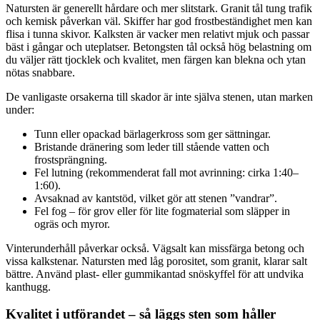
Natursten är generellt hårdare och mer slitstark. Granit tål tung trafik
och kemisk påverkan väl. Skiffer har god frostbeständighet men kan
flisa i tunna skivor. Kalksten är vacker men relativt mjuk och passar
bäst i gångar och uteplatser. Betongsten tål också hög belastning om
du väljer rätt tjocklek och kvalitet, men färgen kan blekna och ytan
nötas snabbare.
De vanligaste orsakerna till skador är inte själva stenen, utan marken
under:
Tunn eller opackad bärlagerkross som ger sättningar.
Bristande dränering som leder till stående vatten och
frostsprängning.
Fel lutning (rekommenderat fall mot avrinning: cirka 1:40–
1:60).
Avsaknad av kantstöd, vilket gör att stenen ”vandrar”.
Fel fog – för grov eller för lite fogmaterial som släpper in
ogräs och myror.
Vinterunderhåll påverkar också. Vägsalt kan missfärga betong och
vissa kalkstenar. Natursten med låg porositet, som granit, klarar salt
bättre. Använd plast- eller gummikantad snöskyffel för att undvika
kanthugg.
Kvalitet i utförandet – så läggs sten som håller