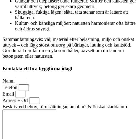
Gångar och uteplatser: båda fungerar. Skiffer och kalksten ger
varmt uttryck; betong ger skarp geometri.
Skuggiga, fuktiga lägen: släta, täta stenar som är lättare att
hålla rena.
Kultur- och känsliga miljöer: natursten harmonierar ofta bättre
och åldras snyggt.
Sammanfattningsvis: välj material efter belastning, miljö och önskat
uttryck – och lägg störst omsorg på bärlager, lutning och kantstöd.
Gör du rätt där får du en yta som håller, oavsett om du landar i
betongsten eller natursten.
Kontakta ett bra byggfirma idag!
Namn
Telefon
Email
Adress + Ort
Beskriv ert behov, förutsättningar, antal m2 & önskat startdatum