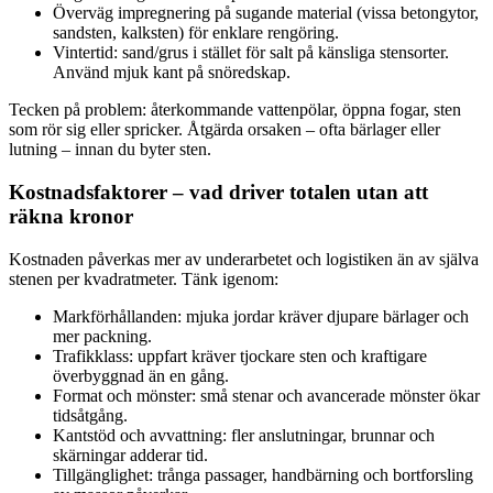
Överväg impregnering på sugande material (vissa betongytor,
sandsten, kalksten) för enklare rengöring.
Vintertid: sand/grus i stället för salt på känsliga stensorter.
Använd mjuk kant på snöredskap.
Tecken på problem: återkommande vattenpölar, öppna fogar, sten
som rör sig eller spricker. Åtgärda orsaken – ofta bärlager eller
lutning – innan du byter sten.
Kostnadsfaktorer – vad driver totalen utan att
räkna kronor
Kostnaden påverkas mer av underarbetet och logistiken än av själva
stenen per kvadratmeter. Tänk igenom:
Markförhållanden: mjuka jordar kräver djupare bärlager och
mer packning.
Trafikklass: uppfart kräver tjockare sten och kraftigare
överbyggnad än en gång.
Format och mönster: små stenar och avancerade mönster ökar
tidsåtgång.
Kantstöd och avvattning: fler anslutningar, brunnar och
skärningar adderar tid.
Tillgänglighet: trånga passager, handbärning och bortforsling